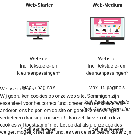
Web-Starter
Web-Medium
Website
Website
Incl. tekstuele- en
Incl. tekstuele- en
kleuraanpassingen*
kleuraanpassingen*
Max. 5 pagina's
Max. 1
0
pagina's
We use cookies
Wij gebruiken cookies op onze web site. Sommigen zijn
incl. Back-up module
essentieel voor het correct functioneren van de site, terwijl
incl. Contact formulier
anderen ons helpen om de site en gebruikerservaring te
verbeteren (tracking cookies). U kan zelf kiezen of u deze
cookies wil toestaan of niet. Let op dat als u onze cookies
* zelf aanleveren
* zelf aanleveren
weigert mogelijk niet alle functies van de site beschikbaar zijn.